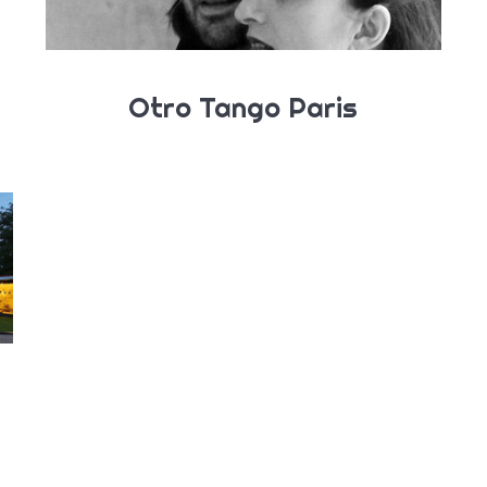
Otro Tango Paris
e & Ausbildung
Wer sind wir?
Chi-Chuan
Philosophie
Gong
Ausruestung
 du Mouvement
Partner