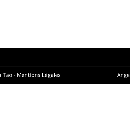
go
Dienstleistungen
go Café
Seminare
émonie du Thé
Unterkunft
u Tao -
Mentions Légales
Ange