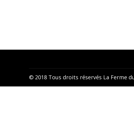
Beaugies-sous-Bois France
Tan
Telefon :
Tan
+33(0)6.42.75.54.20
Cér
Email :
contact@la-ferme-du-tao.com
© 2018 Tous droits réservés La Ferme d