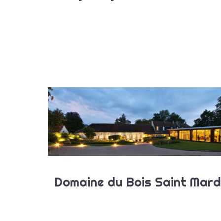
Kurs
Domaine du Bois Saint Mard
Tai-
Adresse :
Qi 
104 route de Guiscard 60640
Art