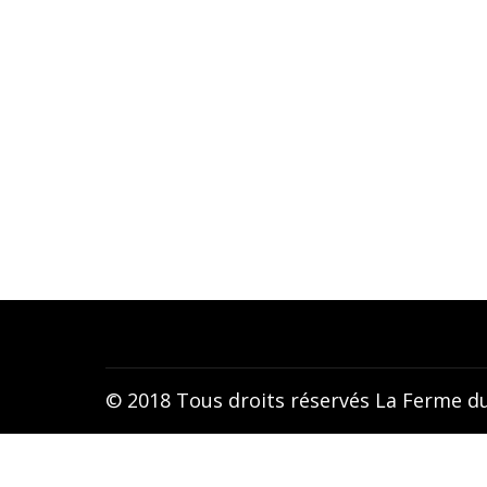
Cour
Tai-
Adresse :
Qi 
104 route de Guiscard 60640
Art
Beaugies-sous-Bois France
Tan
Téléphone :
Tan
+33(0)6.42.75.54.20
Cér
Email :
contact@la-ferme-du-tao.com
© 2018 Tous droits réservés La Ferme d