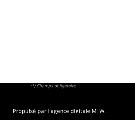
Contact
(*) Champs obligatoire
Propulsé par l'
agence digitale
M|W
.