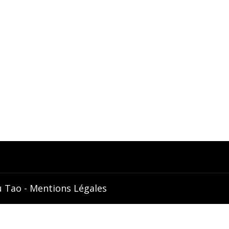
s & formation
Qui sommes-nous ?
Chi-Chuan
Philosophie
Gong
Équipe
 du Mouvement
Partenaires
go
Services
go Café
Séminaires
émonie du Thé
Hébergement
u Tao -
Mentions Légales